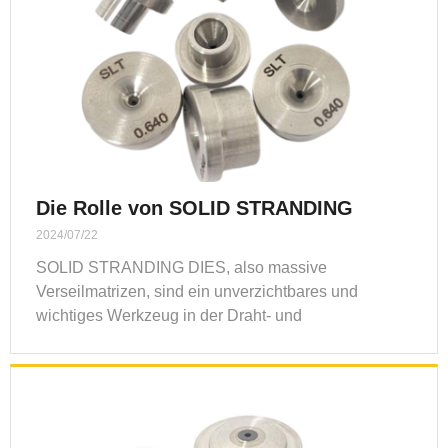
Die Rolle von SOLID STRANDING
STIRKEN und ihre Anwendung in der
2024/07/22
industriellen Produktion
SOLID STRANDING DIES, also massive
Verseilmatrizen, sind ein unverzichtbares und
wichtiges Werkzeug in der Draht- und
Kabelproduktionsindustrie. Jetzt werde ich die Rolle
von SOLID STRANDING DIES und ihre Anwendung
in der industriellen Produktion vorstellen.